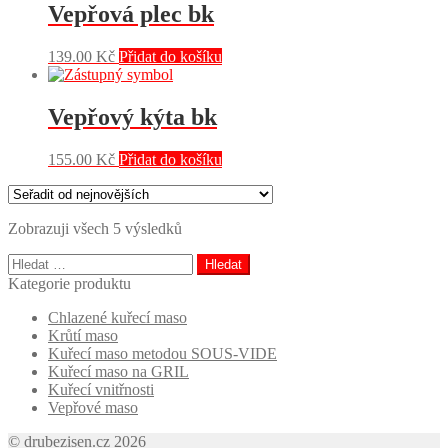
Vepřová plec bk
139.00
Kč
Přidat do košíku
Vepřový kýta bk
155.00
Kč
Přidat do košíku
Zobrazuji všech 5 výsledků
Vyhledávání
Kategorie produktu
Chlazené kuřecí maso
Krůtí maso
Kuřecí maso metodou SOUS-VIDE
Kuřecí maso na GRIL
Kuřecí vnitřnosti
Vepřové maso
© drubezisen.cz 2026