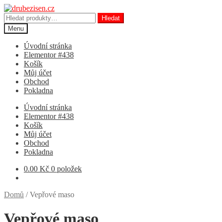
Přeskočit
Přejít
na
k
Hledat:
Hledat
navigaci
obsahu
Menu
webu
Úvodní stránka
Elementor #438
Košík
Můj účet
Obchod
Pokladna
Úvodní stránka
Elementor #438
Košík
Můj účet
Obchod
Pokladna
0.00
Kč
0 položek
Domů
/
Vepřové maso
Vepřové maso