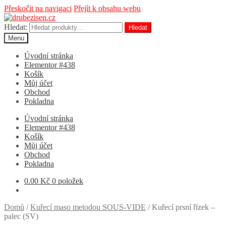
Přeskočit na navigaci
Přejít k obsahu webu
Hledat:
Hledat
Menu
Úvodní stránka
Elementor #438
Košík
Můj účet
Obchod
Pokladna
Úvodní stránka
Elementor #438
Košík
Můj účet
Obchod
Pokladna
0.00
Kč
0 položek
Domů
/
Kuřecí maso metodou SOUS-VIDE
/
Kuřecí prsní řízek –
palec (SV)