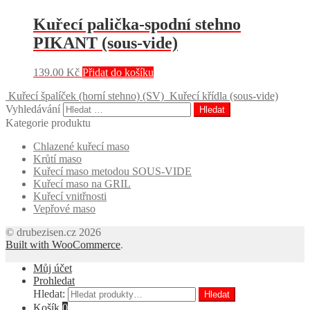
Kuřecí palička-spodní stehno
PIKANT (sous-vide)
139.00
Kč
Přidat do košíku
Kuřecí špalíček (horní stehno) (SV)
Kuřecí křídla (sous-vide)
Vyhledávání
Kategorie produktu
Chlazené kuřecí maso
Krůtí maso
Kuřecí maso metodou SOUS-VIDE
Kuřecí maso na GRIL
Kuřecí vnitřnosti
Vepřové maso
© drubezisen.cz 2026
Built with WooCommerce
.
Můj účet
Prohledat
Hledat:
Hledat
Košík
0